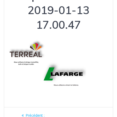
2019-01-13
17.00.47
Navigation
Article
Précédent :