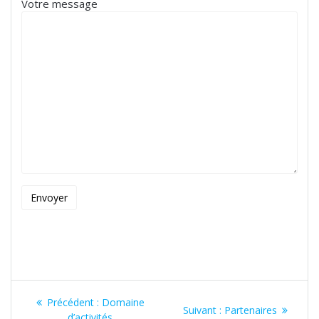
Votre message
Navigation
Article
Précédent :
Domaine
Article
Suivant :
Partenaires
précédent
d’activités