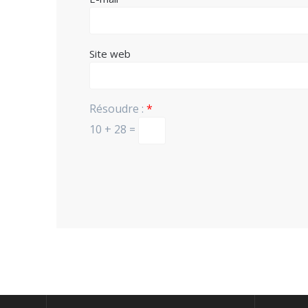
Site web
Résoudre :
*
10 + 28 =