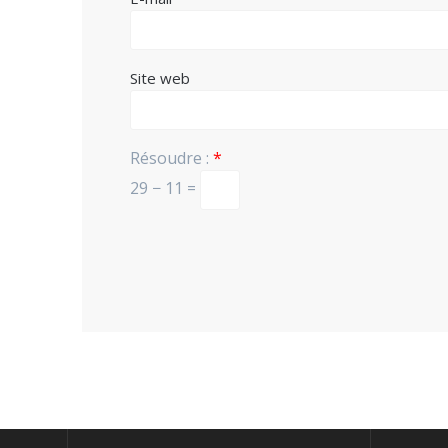
Site web
Résoudre :
*
29 − 11 =