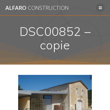
Passer
ALFARO
CONSTRUCTION
au
contenu
DSC00852 –
copie