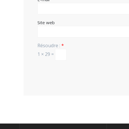
Site web
Résoudre :
*
1 × 29 =