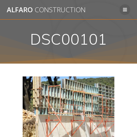
Passer
ALFARO
CONSTRUCTION
au
contenu
DSC00101