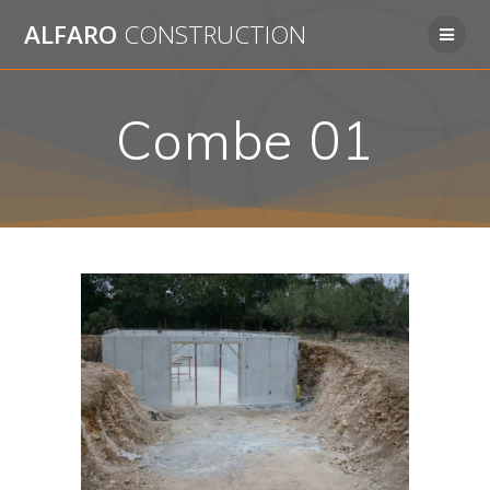
Passer
ALFARO
CONSTRUCTION
au
contenu
Combe 01