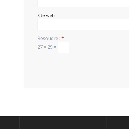
Site web
Résoudre :
*
27 × 29 =