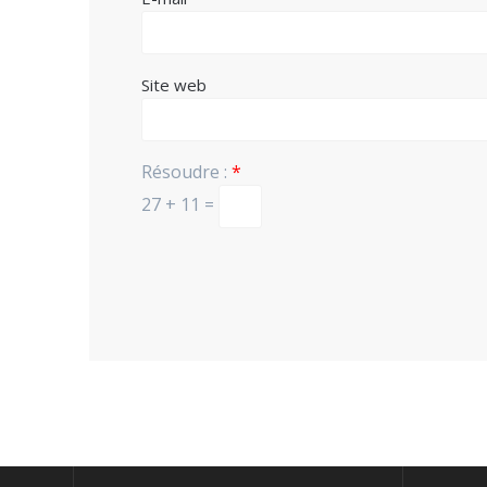
Site web
Résoudre :
*
27 + 11 =