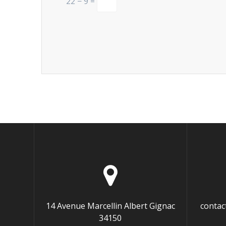
22 − 9 =
14 Avenue Marcellin Albert Gignac
contac
34150