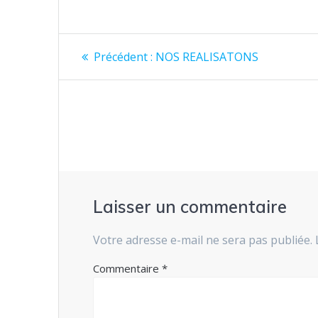
Navigation
Article
Précédent :
NOS REALISATONS
précédent
de
:
l’article
Laisser un commentaire
Votre adresse e-mail ne sera pas publiée.
Commentaire
*