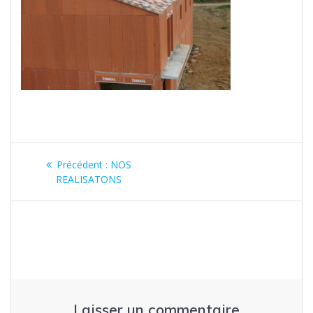
Navigation
Article
Précédent :
NOS
de
précédent
REALISATONS
:
l’article
Laisser un commentaire