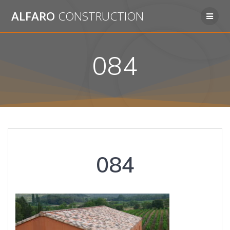
Passer
ALFARO
CONSTRUCTION
au
contenu
084
084