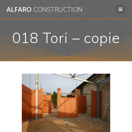
Passer
ALFARO
CONSTRUCTION
au
contenu
018 Tori – copie