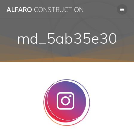
Passer
ALFARO
CONSTRUCTION
au
contenu
md_5ab35e30