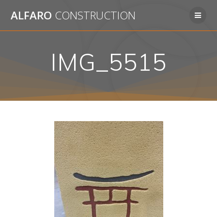
Passer
ALFARO
CONSTRUCTION
au
contenu
IMG_5515