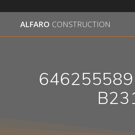
Passer
au
contenu
ALFARO
CONSTRUCTION
646255589
B23