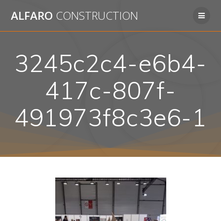
Passer
ALFARO
CONSTRUCTION
au
contenu
3245c2c4-e6b4-
417c-807f-
491973f8c3e6-1